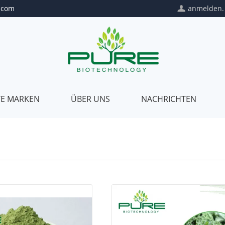
.com
anmelden.
TE MARKEN
ÜBER UNS
NACHRICHTEN
Private
Über
Label
uns
Privates
Unsere
Paket
Qualität
Kundenmischung
Unser
Zertifikat
Unser