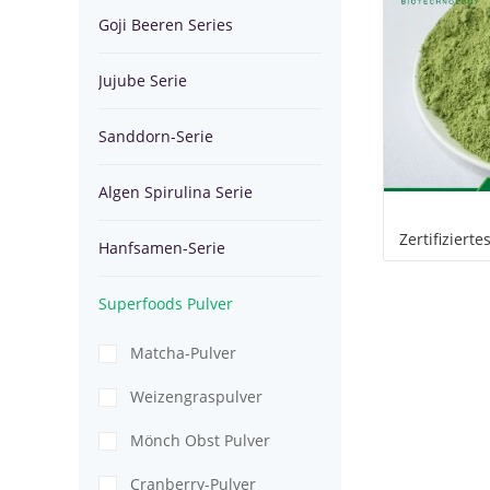
Goji Beeren Series
Spirulina
Hanfsamen-
Jujube Serie
Serie
Serie
Superfoods
Sanddorn-Serie
Pulver
Algen Spirulina Serie
Zertifiziert
Hanfsamen-Serie
Superfoods Pulver
Matcha-Pulver
Weizengraspulver
Mönch Obst Pulver
Cranberry-Pulver