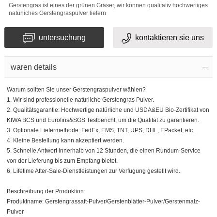
Gerstengras ist eines der grünen Gräser, wir können qualitativ hochwertiges
natürliches Gerstengraspulver liefern
untersuchung
kontaktieren sie uns
waren details
Warum sollten Sie unser Gerstengraspulver wählen?
1. Wir sind professionelle natürliche Gerstengras Pulver.
2. Qualitätsgarantie: Hochwertige natürliche und USDA&EU Bio-Zertifikat von
KIWA BCS und Eurofins&SGS Testbericht, um die Qualität zu garantieren.
3. Optionale Liefermethode: FedEx, EMS, TNT, UPS, DHL, EPacket, etc.
4. Kleine Bestellung kann akzeptiert werden.
5. Schnelle Antwort innerhalb von 12 Stunden, die einen Rundum-Service
von der Lieferung bis zum Empfang bietet.
6. Lifetime After-Sale-Dienstleistungen zur Verfügung gestellt wird.
Beschreibung der Produktion:
Produktname: Gerstengrassaft-Pulver/Gerstenblätter-Pulver/Gerstenmalz-
Pulver