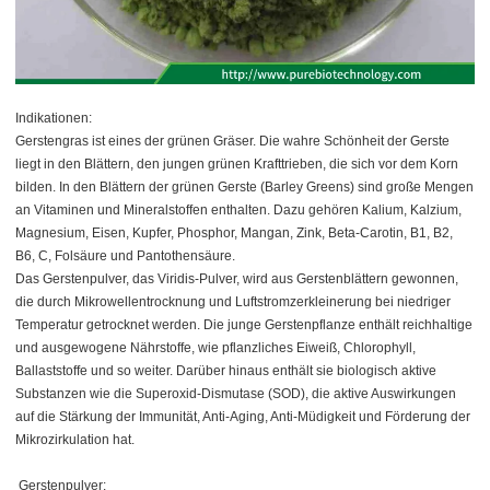
Indikationen:
Gerstengras ist eines der grünen Gräser. Die wahre Schönheit der Gerste
liegt in den Blättern, den jungen grünen Krafttrieben, die sich vor dem Korn
bilden. In den Blättern der grünen Gerste (Barley Greens) sind große Mengen
an Vitaminen und Mineralstoffen enthalten. Dazu gehören Kalium, Kalzium,
Magnesium, Eisen, Kupfer, Phosphor, Mangan, Zink, Beta-Carotin, B1, B2,
B6, C, Folsäure und Pantothensäure.
Das Gerstenpulver, das Viridis-Pulver, wird aus Gerstenblättern gewonnen,
die durch Mikrowellentrocknung und Luftstromzerkleinerung bei niedriger
Temperatur getrocknet werden. Die junge Gerstenpflanze enthält reichhaltige
und ausgewogene Nährstoffe, wie pflanzliches Eiweiß, Chlorophyll,
Ballaststoffe und so weiter. Darüber hinaus enthält sie biologisch aktive
Substanzen wie die Superoxid-Dismutase (SOD), die aktive Auswirkungen
auf die Stärkung der Immunität, Anti-Aging, Anti-Müdigkeit und Förderung der
Mikrozirkulation hat.
Gerstenpulver: