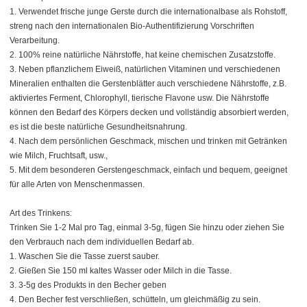
1. Verwendet frische junge Gerste durch die internationalbase als Rohstoff,
streng nach den internationalen Bio-Authentifizierung Vorschriften
Verarbeitung.
2. 100% reine natürliche Nährstoffe, hat keine chemischen Zusatzstoffe.
3. Neben pflanzlichem Eiweiß, natürlichen Vitaminen und verschiedenen
Mineralien enthalten die Gerstenblätter auch verschiedene Nährstoffe, z.B.
aktiviertes Ferment, Chlorophyll, tierische Flavone usw. Die Nährstoffe
können den Bedarf des Körpers decken und vollständig absorbiert werden,
es ist die beste natürliche Gesundheitsnahrung.
4. Nach dem persönlichen Geschmack, mischen und trinken mit Getränken
wie Milch, Fruchtsaft, usw.,
5. Mit dem besonderen Gerstengeschmack, einfach und bequem, geeignet
für alle Arten von Menschenmassen.
Art des Trinkens:
Trinken Sie 1-2 Mal pro Tag, einmal 3-5g, fügen Sie hinzu oder ziehen Sie
den Verbrauch nach dem individuellen Bedarf ab.
1. Waschen Sie die Tasse zuerst sauber.
2. Gießen Sie 150 ml kaltes Wasser oder Milch in die Tasse.
3. 3-5g des Produkts in den Becher geben
4. Den Becher fest verschließen, schütteln, um gleichmäßig zu sein.