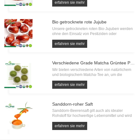
auf Pestizidrückstände, Schwermetalle und
erfahren sie mehr
Mikroorganismen getestet werden. Alle von der
quelle, haben eigene fabrik.
Bio getrocknete rote Jujube
Unsere getrockneten roten Bio-Jujuben werden
ohne den Einsatz von Pestiziden oder
Düngemitteln angebaut. Diese exquisiten
Trockenfrüchte verkörpern die Essenz der reinen
erfahren sie mehr
und natürlichen Güte.
Verschiedene Grade Matcha Grüntee Pulver
Wir bieten verschiedene Arten von natürlichem
und biologischem Matcha-Tee an, um die
unterschiedlichen Anforderungen der
Endverbraucher zu erfüllen.
erfahren sie mehr
Sanddorn-roher Saft
Sanddorn-Beerensaft gilt auch als idealer
Rohstoff für hochwertige Lebensmittel und wird
häufig in Getränken, Lebensmitteln und
Gewürzen verwendet. Aseptisch verpackt, um die
erfahren sie mehr
Frische über einen längeren Zeitraum zu
erhalten, ist der von uns angebotene San