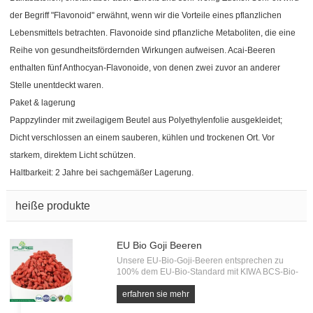
der Begriff "Flavonoid" erwähnt, wenn wir die Vorteile eines pflanzlichen
Lebensmittels betrachten. Flavonoide sind pflanzliche Metaboliten, die eine
Reihe von gesundheitsfördernden Wirkungen aufweisen. Acai-Beeren
enthalten fünf Anthocyan-Flavonoide, von denen zwei zuvor an anderer
Stelle unentdeckt waren.
Paket & lagerung
Pappzylinder mit zweilagigem Beutel aus Polyethylenfolie ausgekleidet;
Dicht verschlossen an einem sauberen, kühlen und trockenen Ort. Vor
starkem, direktem Licht schützen.
Haltbarkeit: 2 Jahre bei sachgemäßer Lagerung.
heiße produkte
EU Bio Goji Beeren
Unsere EU-Bio-Goji-Beeren entsprechen zu
100% dem EU-Bio-Standard mit KIWA BCS-Bio-
Zertifizierung. Jede Charge von Bio-Goji muss
auf Pestizidrückstände, Schwermetalle und
erfahren sie mehr
Mikroorganismen getestet werden. Alle von der